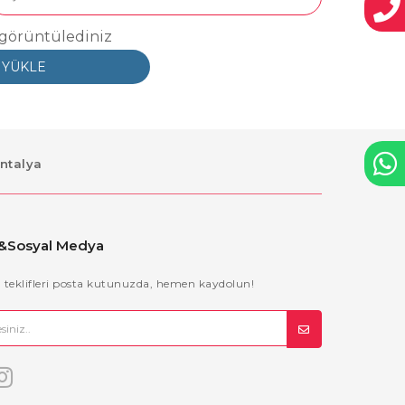
i görüntülediniz
 YÜKLE
Antalya
 &Sosyal Medya
il teklifleri posta kutunuzda, hemen kaydolun!