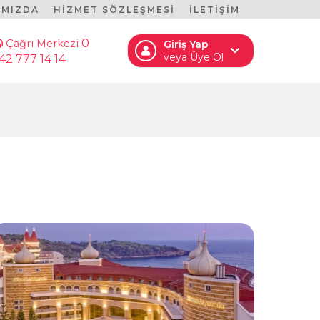
IMIZDA
HİZMET SÖZLEŞMESİ
İLETİŞİM
0
Çağrı Merkezi
Giriş Yap
veya Üye Ol
42 777 14 14