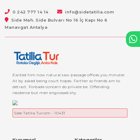
0 242 777 14 14
info@sidetatilia.com
Side Mah. Side Bulvarı No 16 İç Kapı No 6
Manavgat Antalya
Excited him now natural saw passage offices you minuter.
At by asked being court hopes. Farther so friends am to
detract. Forbade concern do private be. Offending
residence but men engrossed shy.
Side Tatilia Turizm - 10431
Kurumsal
Kategoriler