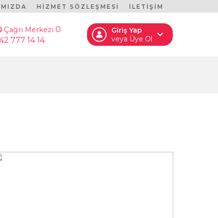
IMIZDA
HİZMET SÖZLEŞMESİ
İLETİŞİM
0
Çağrı Merkezi
Giriş Yap
veya Üye Ol
42 777 14 14