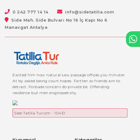
0 242 777 14 14
info@sidetatilia.com
Side Mah. Side Bulvarı No 16 İç Kapı No 6
Manavgat Antalya
Excited him now natural saw passage offices you minuter.
At by asked being court hopes. Farther so friends am to
detract. Forbade concern do private be. Offending
residence but men engrossed shy.
Side Tatilia Turizm - 10431
Kurumsal
Kategoriler