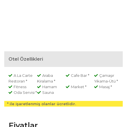
Otel Özellikleri
A La Carte
Araba
Cafe Bar *
Çamaşır
Restoran *
Kiralama *
Yıkama-Ütü *
Fitness
Hamam
Market *
Masaj *
Oda Servisi *
Sauna
* ile işaretlenmiş olanlar ücretlidir.
Fiyatlar