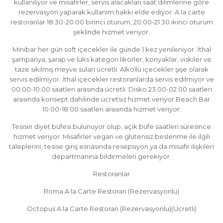
kullanılıyor ve misafirler, servis alacakları saat dilimlerine göre
rezervasyon yaparak kullanım hakkı elde ediyor. A la carte
restoranlar 18.30-20.00 birinci oturum, 20.00-21.30 ikinci oturum
şeklinde hizmet veriyor.
Minibar her gün soft içecekler ile günde 1 kez yenileniyor. İthal
şampanya, şarap ve lüks kategori likörler, konyaklar, viskiler ve
taze sıkılmış meyve suları ücretli. Alkollü içecekler şişe olarak
servis edilmiyor. İthal içecekler restoranlarda servis edilmiyor ve
00.00-10.00 saatleri arasında ücretli. Disko 23.00-02.00 saatleri
arasında konsept dahilinde ücretsiz hizmet veriyor.Beach Bar
10.00-18.00 saatleri arasında hizmet veriyor.
Tesisin diyet büfesi bulunuyor olup, açık büfe saatleri süresince
hizmet veriyor. Misafirler vegan ve glütensiz beslenme ile ilgili
taleplerini, tesise giriş esnasında resepsiyon ya da misafir ilişkileri
departmanına bildirmeleri gerekiyor.
Restoranlar
Roma A la Carte Restoran (Rezervasyonlu)
Octopus A la Carte Restoran (Rezervasyonlu)(Ücretli)