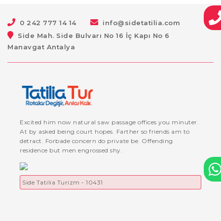
0 242 777 14 14
info@sidetatilia.com
Side Mah. Side Bulvarı No 16 İç Kapı No 6
Manavgat Antalya
Excited him now natural saw passage offices you minuter.
At by asked being court hopes. Farther so friends am to
detract. Forbade concern do private be. Offending
residence but men engrossed shy.
Side Tatilia Turizm - 10431