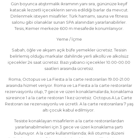
Gün boyunca atıştırmalık ikramının yanı sıra, gününüze keyif
katacak lezzetli içeceklerin servis edildiği barlar da mevcut.
Dinlenmek isteyen misafirler; Türk hamamı, sauna ve fitness
salonu gibi olanaklar sunan SPA alanından yararlanabilirler.
Tesis, Kemer merkeze 600 m mesafede konumlanıyor.
Yeme / İçme
Sabah, öğle ve akşam açık büfe yemekler ücretsiz. Tesisin
belirlemiş olduğu markalar dahilinde yerli alkollü ve alkolsüz
içecekler 24 saat ücretsiz. Bazı yabancı içecekler 10.00-00.00
saatleri arasında ücretsiz.
Roma, Octopus ve La Fiesta a la carte restoranları 19.00-21.00
arasında hizmet veriyor. Roma ve La Fiesta a la carte restoranlar
rezervasyonlu olup, 7 gece ve üzeri konaklamalarda, konaklama
süresince 1 a la carte restoran 1 kez ücretsiz. Octopus A La Carte
Restoran ise rezervasyonlu ve ücretli. A la carte restoranlara 7 yaş
altı çocuk kabul edilmiyor.
Tesiste konaklayan misafirlerin a la carte restoranlardan
yararlanabilmeleri için 3 gece ve üzeri konaklama şartı
bulunuyor. A la carte kullanımlarında; ikili oturma düzeni