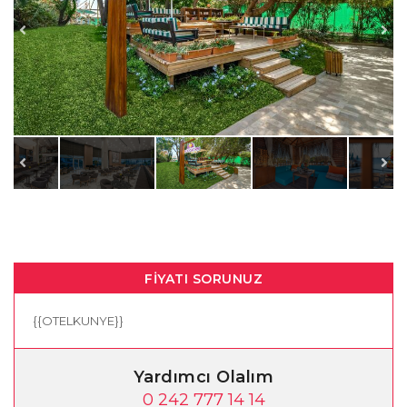
FIYATI SORUNUZ
{{OTELKUNYE}}
Yardımcı Olalım
0 242 777 14 14