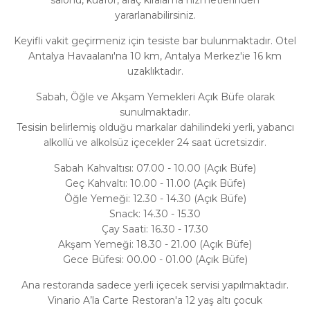
yararlanabilirsiniz.
Keyifli vakit geçirmeniz için tesiste bar bulunmaktadır. Otel
Antalya Havaalanı'na 10 km, Antalya Merkez'ie 16 km
uzaklıktadır.
Sabah, Öğle ve Akşam Yemekleri Açık Büfe olarak
sunulmaktadır.
Tesisin belirlemiş olduğu markalar dahilindeki yerli, yabancı
alkollü ve alkolsüz içecekler 24 saat ücretsizdir.
Sabah Kahvaltısı: 07.00 - 10.00 (Açık Büfe)
Geç Kahvaltı: 10.00 - 11.00 (Açık Büfe)
Öğle Yemeği: 12.30 - 14.30 (Açık Büfe)
Snack: 14.30 - 15.30
Çay Saati: 16.30 - 17.30
Akşam Yemeği: 18.30 - 21.00 (Açık Büfe)
Gece Büfesi: 00.00 - 01.00 (Açık Büfe)
Ana restoranda sadece yerli içecek servisi yapılmaktadır.
Vinario A’la Carte Restoran'a 12 yaş altı çocuk