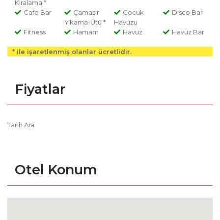
Kiralama *
Cafe Bar
Çamaşır
Çocuk
Disco Bar
Yıkama-Ütü *
Havuzu
Fitness
Hamam
Havuz
Havuz Bar
* ile işaretlenmiş olanlar ücretlidir.
Fiyatlar
Tarih Ara
Otel Konum