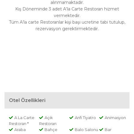
alınmamaktadır.
Kış Döneminde 3 adet A’la Carte Restoran hizmet
vermektedir.
Tüm A’la carte Restoranlar kişi başı ucretine tabi tutulup,
rezervasyon gerektirmektedir.
Otel Özellikleri
A La Carte
Açık
Anfi Tiyatro
Animasyon
Restoran *
Restoran
Araba
Bahçe
Balo Salonu
Bar