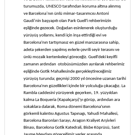
turumuzda, UNESCO tarafından koruma altına alınmış
ve Barcelona’nın ünlü mimar-tasarımcısı Antoni
Gaudi’nin başyapıtı olan Park Guell'i rehberimizin
eşliğinde gezecek. Doğadan esinlenerek oluşturduğu
yürüyüş yollarını, kendi için inşa ettirdiği evi ve
Barcelona'nın tartışmasız en güzel manzarasına sahip,
adeta şekerden yapılmış evlerle çevrili seyir terasını ve
ünlü mozaik kertenkeleyi göreceğiz. Guell'deki keyifli
zamanın ardından otobüsümüzden ayrılarak rehberimiz
eşliğinde Gotik Mahallesinde gerçekleştireceğimiz
yürüyüş turunda; geçmişi 2000 yıl öncesine uzanan tarihi
Barcelona'nın güzellikleri içinde bir yolculuğa çıkacağız.
La
Rambla caddesini yürüyerek
geçerken, 19. yüzyıldan
kalma La Boqueria (Kapalıçarşı)'yı görüp, ardından ara
sokaklara dalarak, Roma dönemi Barcelona'sının
görkemli kalıntısı Agustus Tapınagı, Yahudi Mahallesi,
Barcelona Baronları Sarayı, Aragon Kraliyet Arşivleri
Binası, Barcelona Gotik Katedrali, Bisbe Köprüsü, Sant
Jaume Meydanı göreceğimiz yerler arasında