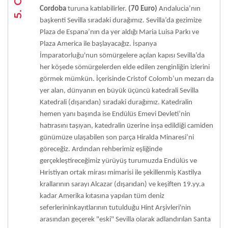
Cordoba
turuna katılabilirler.
(70 Euro)
Andalucia’nın
başkenti Sevilla sıradaki durağımız. Sevilla’da gezimize
Plaza de Espana’nın da yer aldığı Maria Luisa Parkı ve
Plaza America ile başlayacağız. İspanya
İmparatorluğu'nun sömürgelere açılan kapısı Sevilla’da
her köşede sömürgelerden elde edilen zenginliğin izlerini
görmek mümkün. İçerisinde Cristof Colomb’un mezarı da
yer alan, dünyanın en büyük üçüncü katedrali Sevilla
Katedrali (dışarıdan) sıradaki durağımız. Katedralin
hemen yanı başında ise Endülüs Emevi Devleti’nin
hatırasını taşıyan, katedralin üzerine inşa edildiği camiden
günümüze ulaşabilen son parça Hiralda Minaresi’ni
göreceğiz. Ardından rehberimiz eşliğinde
gerçekleştireceğimiz yürüyüş turumuzda Endülüs ve
Hıristiyan ortak mirası mimarisi ile şekillenmiş Kastilya
krallarının sarayı Alcazar (dışarıdan) ve keşiften 19.yy.a
kadar Amerika kıtasına yapılan tüm deniz
seferlerininkayıtlarının tutulduğu Hint Arşivleri'nin
arasından geçerek "eski" Sevilla olarak adlandırılan Santa