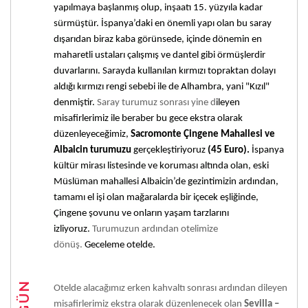
yapılmaya başlanmış olup, inşaatı 15. yüzyıla kadar
sürmüştür. İspanya’daki en önemli yapı olan bu saray
dışarıdan biraz kaba görünsede, içinde dönemin en
maharetli ustaları çalışmış ve dantel gibi örmüşlerdir
duvarlarını. Sarayda kullanılan kırmızı topraktan dolayı
aldığı kırmızı rengi sebebi ile de Alhambra, yani "Kızıl"
denmiştir.
Saray turumuz sonrası yine d
ileyen
misafirlerimiz ile beraber bu gece ekstra olarak
düzenleyeceğimiz,
Sacromonte Çingene Mahallesi ve
Albaicin turumuzu
gerçekleştiriyoruz
(45 Euro).
İspanya
kültür mirası listesinde ve koruması altında olan, eski
Müslüman mahallesi Albaicin’de gezintimizin ardından,
tamamı el işi olan mağaralarda bir içecek eşliğinde,
Çingene şovunu ve onların yaşam tarzlarını
izliyoruz.
Turumuzun ardından otelimize
dönüş.
Geceleme otelde.
5. GÜN
Otelde alacağımız erken kahvaltı sonrası ardından dileyen
misafirlerimiz ekstra olarak düzenlenecek olan
Sevilla –