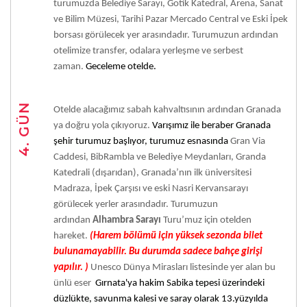
turumuzda Belediye Sarayı, Gotik Katedral, Arena, Sanat
ve Bilim Müzesi, Tarihi Pazar Mercado Central ve Eski İpek
borsası görülecek yer arasındadır. Turumuzun ardından
otelimize transfer, odalara yerleşme ve serbest
zaman.
Geceleme otelde.
4. GÜN
Otelde alacağımız sabah kahvaltısının ardından Granada
ya doğru yola çıkıyoruz.
Varışımız ile beraber Granada
şehir turumuz başlıyor, turumuz esnasında
Gran Via
Caddesi, BibRambla ve Belediye Meydanları, Granda
Katedrali (dışarıdan), Granada’nın ilk üniversitesi
Madraza, İpek Çarşısı ve eski Nasri Kervansarayı
görülecek yerler arasındadır. Turumuzun
ardından
Alhambra Sarayı
Turu’muz için otelden
hareket.
(Harem bölümü için yüksek sezonda bilet
bulunamayabilir. Bu durumda sadece bahçe girişi
yapılır. )
Unesco Dünya Mirasları listesinde yer alan bu
ünlü eser
G
ırnata'ya hakim Sabika tepesi üzerindeki
düzlükte, savunma kalesi ve saray olarak 13.yüzyılda