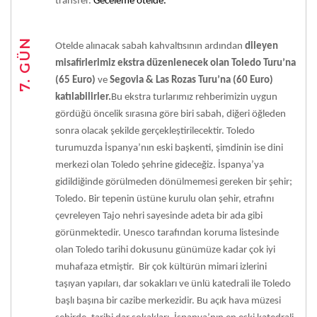
transfer.
Geceleme otelde.
7. GÜN
Otelde alınacak sabah kahvaltısının ardından
dileyen
misafirlerimiz ekstra düzenlenecek olan Toledo Turu’na
(65 Euro)
ve
Segovia & Las Rozas Turu’na (60 Euro)
katılabilirler.
Bu ekstra turlarımız rehberimizin uygun
gördüğü öncelik sırasına göre biri sabah, diğeri öğleden
sonra olacak şekilde gerçekleştirilecektir. Toledo
turumuzda İspanya’nın eski başkenti, şimdinin ise dini
merkezi olan Toledo şehrine gideceğiz. İspanya’ya
gidildiğinde görülmeden dönülmemesi gereken bir şehir;
Toledo. Bir tepenin üstüne kurulu olan şehir, etrafını
çevreleyen Tajo nehri sayesinde adeta bir ada gibi
görünmektedir. Unesco tarafından koruma listesinde
olan Toledo tarihi dokusunu günümüze kadar çok iyi
muhafaza etmiştir. Bir çok kültürün mimari izlerini
taşıyan yapıları, dar sokakları ve ünlü katedrali ile Toledo
başlı başına bir cazibe merkezidir. Bu açık hava müzesi