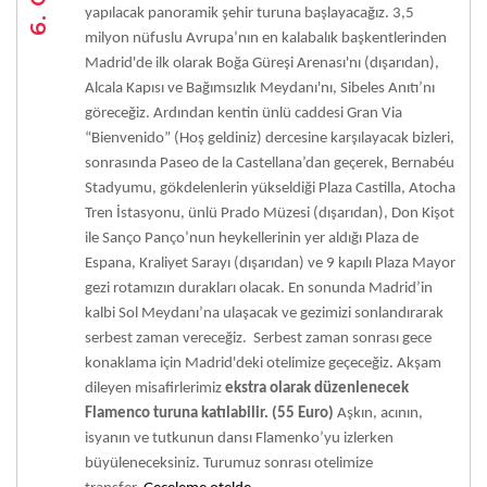
yapılacak panoramik şehir turuna başlayacağız. 3,5
milyon nüfuslu Avrupa’nın en kalabalık başkentlerinden
Madrid'de ilk olarak Boğa Güreşi Arenası'nı (dışarıdan),
Alcala Kapısı ve Bağımsızlık Meydanı'nı, Sibeles Anıtı’nı
göreceğiz. Ardından kentin ünlü caddesi Gran Via
“Bienvenido” (Hoş geldiniz) dercesine karşılayacak bizleri,
sonrasında Paseo de la Castellana’dan geçerek, Bernabéu
Stadyumu, gökdelenlerin yükseldiği Plaza Castilla, Atocha
Tren İstasyonu, ünlü Prado Müzesi (dışarıdan), Don Kişot
ile Sanço Panço’nun heykellerinin yer aldığı Plaza de
Espana, Kraliyet Sarayı (dışarıdan) ve 9 kapılı Plaza Mayor
gezi rotamızın durakları olacak. En sonunda Madrid’in
kalbi Sol Meydanı’na ulaşacak ve gezimizi sonlandırarak
serbest zaman vereceğiz. Serbest zaman sonrası gece
konaklama için Madrid'deki otelimize geçeceğiz.
Akşam
dileyen misafirlerimiz
ekstra olarak düzenlenecek
Flamenco turuna katılabilir. (55 Euro)
Aşkın, acının,
isyanın ve tutkunun dansı Flamenko’yu izlerken
büyüleneceksiniz. Turumuz sonrası otelimize