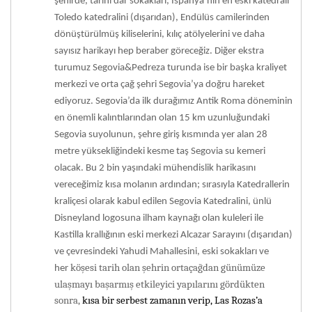
şehirde, tarihi dar sokakları, İspanya’nın en eski katedrali
Toledo katedralini (dışarıdan), Endülüs camilerinden
dönüştürülmüş kiliselerini, kılıç atölyelerini ve daha
sayısız harikayı hep beraber göreceğiz. Diğer ekstra
turumuz Segovia&Pedreza turunda ise
bir başka kraliyet
merkezi ve orta çağ şehri Segovia’ya doğru hareket
ediyoruz. Segovia’da ilk durağımız Antik Roma döneminin
en önemli kalıntılarından olan 15 km uzunluğundaki
Segovia suyolunun, şehre giriş kısmında yer alan 28
metre yüksekliğindeki kesme taş Segovia su kemeri
olacak. Bu 2 bin yaşındaki mühendislik harikasını
vereceğimiz kısa molanın ardından; sırasıyla Katedrallerin
kraliçesi olarak kabul edilen Segovia
Katedralini, ünlü
Disneyland logosuna ilham kaynağı olan kuleleri ile
Kastilla krallığının eski merkezi Alcazar Sarayını (dışarıdan)
ve çevresindeki Yahudi Mahallesini, eski sokakları ve
köşesi tarih olan şehrin ortaçağdan günümüze
her
ulaşmayı başarmış etkileyici yapılarını gördükten
sonra,
kısa bir serbest zamanın verip, Las Rozas’a