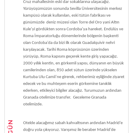
Cruz mahallesinin eski dar sokaklarına ulaşacağız.
Yürüyüşümüzün sonunda Sevilla Üniversitesinin merkez
kampüsü olarak kullanılan, eski tütün fabrikası ve
günümüzde deniz müzesi olan Torre del Oro yani Altın
Kule’yi gördükten sonra Cordoba’ya hareket. Endülüs ve
Roma İmparatorluğu dönemlerinde bölgenin başkenti
olan Cordoba’da da bizi ilk olarak Guadalquivir nehri
karşılayacak. Tarihi Roma köprüsünün üzerinden
yürüyüp, Roma kapısını geçerek kente giriş yapacağız.
2000 yıllık kentin, en görkemli yapısı, dünyanın en büyük
camilerinden olan, 850 adet sütun üzerinde yükselen
Kurtuba Ulu Camii’ne girerek, rehberimiz eşliğinde ziyaret
edecek ve bu muhteşem eserin görkemine tanıklık
ederken, etkileyici bilgiler alacağız. Turumuzun ardından
Granada otelimize transfer. Geceleme Granada
otelimizde.
6. GÜN
Otelde alacağımız sabah kahvaltısının ardından Madrid’e
doğru yola çıkıyoruz. Varışımız ile beraber Madrid’de