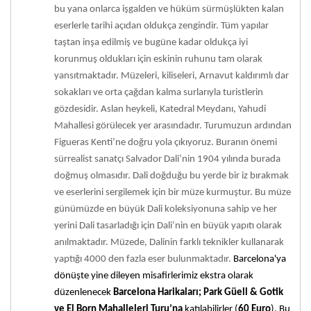
bu yana onlarca işgalden ve hüküm sürmüşlükten kalan
eserlerle tarihi açıdan oldukça zengindir. Tüm yapılar
taştan inşa edilmiş ve bugüne kadar oldukça iyi
korunmuş oldukları için eskinin ruhunu tam olarak
yansıtmaktadır. Müzeleri, kiliseleri, Arnavut kaldırımlı dar
sokakları ve orta çağdan kalma surlarıyla turistlerin
gözdesidir. Aslan heykeli, Katedral Meydanı, Yahudi
Mahallesi görülecek yer arasındadır. Turumuzun ardından
Figueras Kenti’ne doğru yola çıkıyoruz. Buranın önemi
sürrealist sanatçı Salvador Dali’nin 1904 yılında burada
doğmuş olmasıdır. Dali doğduğu bu yerde bir iz bırakmak
ve eserlerini sergilemek için bir müze kurmuştur. Bu müze
günümüzde en büyük Dali koleksiyonuna sahip ve her
yerini Dali tasarladığı için Dali’nin en büyük yapıtı olarak
anılmaktadır. Müzede, Dalinin farklı teknikler kullanarak
yaptığı 4000 den fazla eser bulunmaktadır.
Barcelona'ya
dönüşte yine dileyen misafirlerimiz ekstra olarak
düzenlenecek
Barcelona Harikaları; Park Güell & Gotik
ve El Born Mahalleleri Turu’na
katılabilirler (
60 Euro
).
Bu