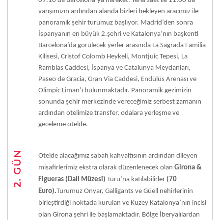
09.10’da Barcelona’ya hareket. Yerel saat ile 11.00’da
varışımızın ardından alanda bizleri bekleyen aracımız ile
panoramik şehir turumuz başlıyor. Madrid’den sonra
İspanyanın en büyük 2.şehri ve Katalonya’nın başkenti
Barcelona’da görülecek yerler arasında La Sagrada Familia
Kilisesi, Cristof Colomb Heykeli, Montjuic Tepesi, La
Ramblas Caddesi, İspanya ve Catalunya Meydanları,
Paseo de Gracia, Gran Via Caddesi, Endülüs Arenası ve
Olimpic Liman’ı bulunmaktadır. Panoramik gezimizin
sonunda şehir merkezinde vereceğimiz serbest zamanın
ardından otelimize transfer, odalara yerleşme ve
geceleme otelde.
2. GÜN
Otelde alacağımız sabah kahvaltısının ardından dileyen
misafirlerimiz ekstra olarak düzenlenecek olan
Girona &
Figueras (Dali Müzesi)
Turu’na katılabilirler
(70
Euro).
Turumuz Onyar, Galligants ve Güell nehirlerinin
birleştirdiği noktada kurulan ve Kuzey Katalonya’nın incisi
olan Girona şehri ile başlamaktadır. Bölge İberyalılardan