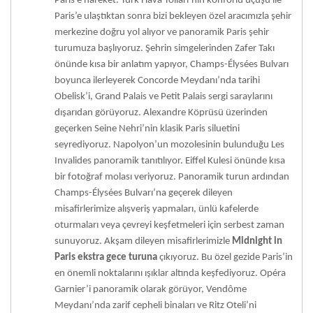
Paris’e hareket. Türk Hava Yolları’nın konforlu uçuşu ile
Paris’e ulaştıktan sonra bizi bekleyen özel aracımızla şehir
merkezine doğru yol alıyor ve panoramik Paris şehir
turumuza başlıyoruz. Şehrin simgelerinden Zafer Takı
önünde kısa bir anlatım yapıyor, Champs-Élysées Bulvarı
boyunca ilerleyerek Concorde Meydanı’nda tarihi
Obelisk’i, Grand Palais ve Petit Palais sergi saraylarını
dışarıdan görüyoruz. Alexandre Köprüsü üzerinden
geçerken Seine Nehri’nin klasik Paris siluetini
seyrediyoruz. Napolyon’un mozolesinin bulunduğu Les
Invalides panoramik tanıtılıyor. Eiffel Kulesi önünde kısa
bir fotoğraf molası veriyoruz. Panoramik turun ardından
Champs-Élysées Bulvarı’na geçerek dileyen
misafirlerimize alışveriş yapmaları, ünlü kafelerde
oturmaları veya çevreyi keşfetmeleri için serbest zaman
sunuyoruz. Akşam dileyen misafirlerimizle
Midnight in
Paris ekstra gece turuna
çıkıyoruz. Bu özel gezide Paris’in
en önemli noktalarını ışıklar altında keşfediyoruz. Opéra
Garnier’i panoramik olarak görüyor, Vendôme
Meydanı’nda zarif cepheli binaları ve Ritz Oteli’ni