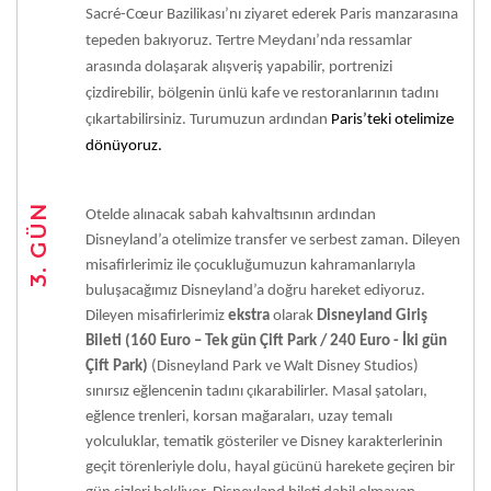
Sacré-Cœur Bazilikası’nı ziyaret ederek Paris manzarasına
tepeden bakıyoruz. Tertre Meydanı’nda
ressamlar
arasında dolaşarak alışveriş yapabilir, portrenizi
çizdirebilir, bölgenin ünlü kafe ve restoranlarının tadını
çıkartabilirsiniz. Turumuzun ardından
Paris’teki otelimize
dönüyoruz.
3. GÜN
Otelde alınacak sabah kahvaltısının ardından
Disneyland’a otelimize transfer ve serbest zaman. Dileyen
misafirlerimiz ile çocukluğumuzun kahramanlarıyla
buluşacağımız Disneyland’a doğru hareket ediyoruz.
Dileyen misafirlerimiz
ekstra
olarak
Disneyland Giriş
Bileti (160 Euro – Tek gün Çift Park / 240 Euro - İki gün
Çift Park)
(Disneyland Park ve Walt Disney Studios)
sınırsız eğlencenin tadını çıkarabilirler. Masal şatoları,
eğlence trenleri, korsan mağaraları, uzay temalı
yolculuklar, tematik gösteriler ve Disney karakterlerinin
geçit törenleriyle dolu, hayal gücünü harekete geçiren bir