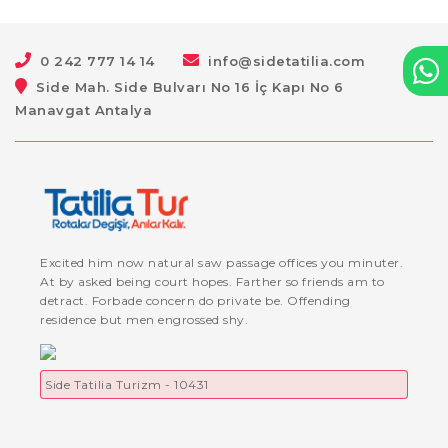
0 242 777 14 14
info@sidetatilia.com
Side Mah. Side Bulvarı No 16 İç Kapı No 6
Manavgat Antalya
Excited him now natural saw passage offices you minuter.
At by asked being court hopes. Farther so friends am to
detract. Forbade concern do private be. Offending
residence but men engrossed shy.
Side Tatilia Turizm - 10431