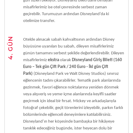
gün sizleri bekliyor. Disneyland bileti dahil olmayan
misafirlerimiz ise otel çevresinde serbest zaman
geçirebilir. Turumuzun ardından Disneyland’da ki
otelimize transfer.
4. GÜN
Otelde alınacak sabah kahvaltısının ardından Disney
büyüsüne uyanılan bu sabah, dileyen misafirlerimiz
günün tamamını serbest şekilde değerlendirebilir. Dileyen
misafirlerimiz
ekstra
olarak
Disneyland Giriş Bileti (160
Euro – Tek gün Çift Park / 240 Euro - İki gün Çift
Park)
(Disneyland Park ve Walt Disney Studios) sınırsız
eğlencenin tadını çıkarabilirler. Tematik park alanlarında
gezinmek, favori eğlence noktalarına yeniden dönmek
veya alışveriş ve yeme-içme alanlarında keyifli saatler
geçirmek için ideal bir fırsat. Mickey ve arkadaşlarıyla
fotoğraf çekebilir, geçit törenlerini izleyebilir, parkın farklı
bölümlerinde eğlenceli deneyimlere katılabilirsiniz.
Disneyland’ın her köşesinde bambaşka bir hikâyeye
tanıklık edeceğiniz bugünde, ister heyecan dolu bir