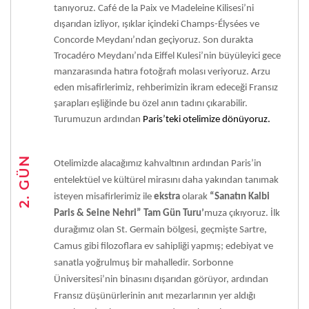
tanıyoruz. Café de la Paix ve Madeleine Kilisesi’ni
dışarıdan izliyor, ışıklar içindeki Champs-Élysées ve
Concorde Meydanı’ndan geçiyoruz. Son durakta
Trocadéro Meydanı’nda Eiffel Kulesi’nin büyüleyici gece
manzarasında hatıra fotoğrafı molası veriyoruz. Arzu
eden misafirlerimiz, rehberimizin ikram edeceği Fransız
şarapları eşliğinde bu özel anın tadını çıkarabilir.
Turumuzun ardından
Paris’teki otelimize dönüyoruz.
2. GÜN
Otelimizde alacağımız kahvaltının ardından Paris’in
entelektüel ve kültürel mirasını daha yakından tanımak
isteyen misafirlerimiz ile
ekstra
olarak
“Sanatın Kalbi
Paris & Seine Nehri” Tam Gün Turu’
muza çıkıyoruz. İlk
durağımız olan St. Germain bölgesi, geçmişte Sartre,
Camus gibi filozoflara ev sahipliği yapmış; edebiyat ve
sanatla yoğrulmuş bir mahalledir. Sorbonne
Üniversitesi’nin binasını dışarıdan görüyor, ardından
Fransız düşünürlerinin anıt mezarlarının yer aldığı