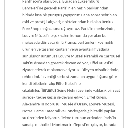
Pantheon’a ulaşıyoruz. Buradan Lüksemburg
Bahçeleri’ne geçerek Paris’in en nezih parklarından
birinde kısa bir yürüyüş yapıyoruz.Daha sonra şehrin en
eski ve prestijli alışveriş noktalarından biri olan Benlux
Free Shop mağazasına uğruyoruz. Paris’in merkezinde,
Louvre Müzesi’ne çok yakın konumda yer alan bu
mağazada dünyaca ünlü Fransız parfümleri, kozmetik
ürünleri ve tasarım çantalar vergi avantajlı fiyatlarla
sunuluyor.Turumuza Louvre Müzesi Piramidi ve Carrousel
Takı’nı dışarıdan görerek devam ediyor, Eiffel Kulesi’ni
ziyaret ederek molamızı veriyoruz. Dileyen misafirlerimiz,
rehberimizin verdiği serbest zamanın uygunluğuna göre
kendi biletlerini alıp Eiffel Kulesi’ne
çıkabilirler.
Turumuz
Seine Nehri üzerinde yaklaşık bir saat
sürecek tekne gezisi ile devam ediyor. Eiffel Kulesi,
Alexandre III Köprüsü, Musée d’Orsay, Louvre Müzesi,
Notre-Dame Katedrali ve Conciergerie gibi tarihi yapıları
su üzerinden izliyoruz.
Tekne turunun ardından Paris’in
sanatçı mahallesi Montmartre Tepesi’ne çıkıyor, burada