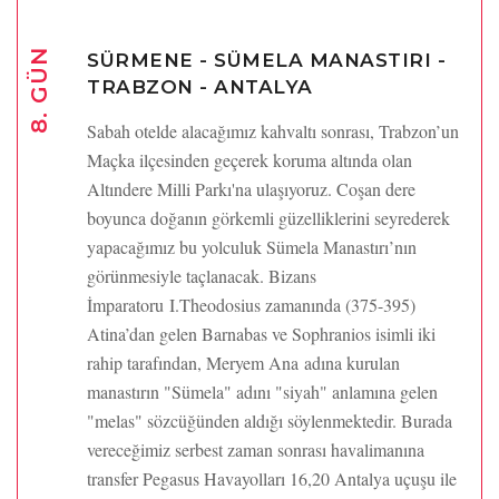
8. GÜN
SÜRMENE - SÜMELA MANASTIRI -
TRABZON - ANTALYA
Sabah otelde alacağımız kahvaltı sonrası, Trabzon’un
Maçka ilçesinden geçerek koruma altında olan
Altındere Milli Parkı'na ulaşıyoruz. Coşan dere
boyunca doğanın görkemli güzelliklerini seyrederek
yapacağımız bu yolculuk Sümela Manastırı’nın
görünmesiyle taçlanacak. Bizans
İmparatoru I.Theodosius zamanında (375-395)
Atina’dan gelen Barnabas ve Sophranios isimli iki
rahip tarafından, Meryem Ana adına kurulan
manastırın "Sümela" adını "siyah" anlamına gelen
"melas" sözcüğünden aldığı söylenmektedir. Burada
vereceğimiz serbest zaman sonrası havalimanına
transfer Pegasus Havayolları 16,20 Antalya uçuşu ile