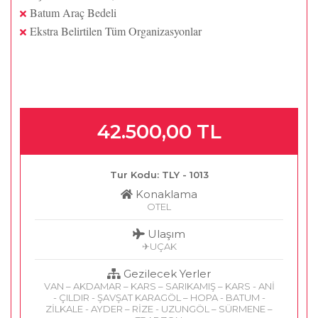
Batum Araç Bedeli
Ekstra Belirtilen Tüm Organizasyonlar
42.500
,00
TL
Tur Kodu: TLY - 1013
Konaklama
OTEL
Ulaşım
✈︎UÇAK
Gezilecek Yerler
VAN – AKDAMAR – KARS – SARIKAMIŞ – KARS - ANİ
- ÇILDIR - ŞAVŞAT KARAGÖL – HOPA - BATUM -
ZİLKALE - AYDER – RİZE - UZUNGÖL – SÜRMENE –