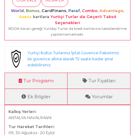
ODA EKLE
HESAPLA
World
,
Bonus
,
CardFinans
,
Paraf
,
Combo
,
Advantage
,
Axess
kartlara
Yurtiçi Turlar da Geçerli Taksit
Seçenekleri
BDDK kararı gereği Yurtdışı Turlar da kredi kartlarına taksitlendirme
yapılamamaktadır.
Yurtiçi Kültür Turlarınız İptal Güvence Paketimiz
ile güvence altına alarak 72 saate kadar iptal
edebilirsiniz.
Tur Programı
Tur Fiyatları
Ek Bilgiler
Yorumlar
Kalkış Yerleri:
ANTALYA HAVALİMANI
Tur Hareket Tarihleri:
09, 30 Ağustos • 20 Eylül