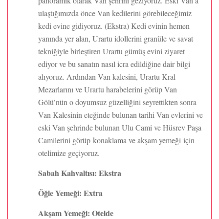
panoramik olarak Van şehrini geziyoruz. Eski Van’a
ulaştığımızda önce Van kedilerini görebileceğimiz
kedi evine gidiyoruz. (Ekstra) Kedi evinin hemen
yanında yer alan, Urartu idollerini granüle ve savat
tekniğiyle birleştiren Urartu gümüş evini ziyaret
ediyor ve bu sanatın nasıl icra edildiğine dair bilgi
alıyoruz. Ardından Van kalesini, Urartu Kral
Mezarlarını ve Urartu harabelerini görüp Van
Gölü’nün o doyumsuz güzelliğini seyrettikten sonra
Van Kalesinin eteğinde bulunan tarihi Van evlerini ve
eski Van şehrinde bulunan Ulu Cami ve Hüsrev Paşa
Camilerini görüp konaklama ve akşam yemeği için
otelimize geçiyoruz.
Sabah Kahvaltısı: Ekstra
Öğle Yemeği: Extra
Akşam Yemeği: Otelde