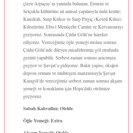
çizen Arpaçay’ın yanında bulunan, Ermeni ve
Selçuklu kültürüne ait anıtsal yapılarıyla ünlü kentte;
Katedrali, Surp Kirkor ve Surp Pirgiç (Keveli Kilise)
Kiliselerini, Ebu-l Menüçehr Camini ve Kervansarayı
geziyoruz. Sonrasında Çıldır Gölü’ne hareket
ediyoruz. Vereceğimiz öğle yemeği molası sonrası
Çıldır Gölü’nde dileyen misafirlerimiz göl etrafında
gezinti yapabilir. Serbest zaman sonrası aracımıza
geçiyor ve Şavşat’a gidiyoruz. Bakir yapısı, oksijen
deposu ormanı ve muhteşem manzarasıyla Şavşat
Karagöl’de vereceğimiz serbest zaman sonrası akşam
yemeği ve konaklama için Hopa’daki otelimize
geçiyoruz.
Sabah Kahvaltısı: Otelde
Öğle Yemeği: Extra
Akşam Yemeği: Otelde