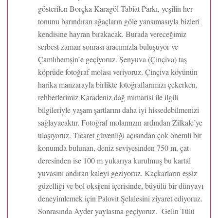
gösterilen Borçka Karagöl Tabiat Parkı, yeşilin her
tonunu barındıran ağaçların göle yansımasıyla bizleri
kendisine hayran bırakacak. Burada vereceğimiz
serbest zaman sonrası aracımızla buluşuyor ve
Çamlıhemşin’e geçiyoruz. Şenyuva (Çinçiva) taş
köprüde fotoğraf molası veriyoruz. Çinçiva köyünün
harika manzarayla birlikte fotoğraflarımızı çekerken,
rehberlerimiz Karadeniz dağ mimarisi ile ilgili
bilgileriyle yaşam şartlarını daha iyi hissedebilmenizi
sağlayacaktır. Fotoğraf molamızın ardından Zilkale’ye
ulaşıyoruz. Ticaret güvenliği açısından çok önemli bir
konumda bulunan, deniz seviyesinden 750 m, çat
deresinden ise 100 m yukarıya kurulmuş bu kartal
yuvasını andıran kaleyi geziyoruz. Kaçkarların eşsiz
güzelliği ve bol oksijeni içerisinde, büyülü bir dünyayı
deneyimlemek için Palovit Şelalesini ziyaret ediyoruz.
Sonrasında Ayder yaylasına geçiyoruz. Gelin Tülü