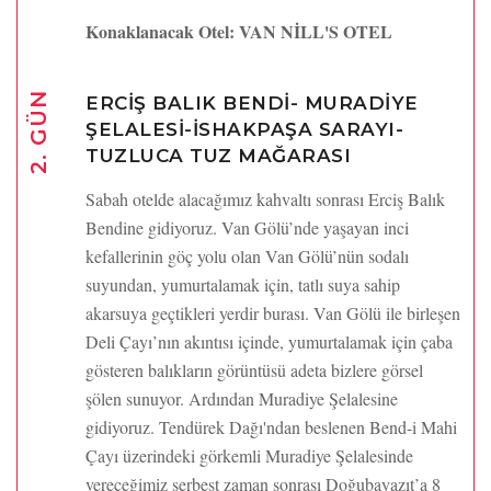
Konaklanacak Otel: VAN NİLL'S OTEL
2. GÜN
ERCİŞ BALIK BENDİ- MURADİYE
ŞELALESİ-İSHAKPAŞA SARAYI-
TUZLUCA TUZ MAĞARASI
Sabah otelde alacağımız kahvaltı sonrası Erciş Balık
Bendine gidiyoruz. Van Gölü’nde yaşayan inci
kefallerinin göç yolu olan Van Gölü’nün sodalı
suyundan, yumurtalamak için, tatlı suya sahip
akarsuya geçtikleri yerdir burası. Van Gölü ile birleşen
Deli Çayı’nın akıntısı içinde, yumurtalamak için çaba
gösteren balıkların görüntüsü adeta bizlere görsel
şölen sunuyor. Ardından Muradiye Şelalesine
gidiyoruz. Tendürek Dağı'ndan beslenen Bend-i Mahi
Çayı üzerindeki görkemli Muradiye Şelalesinde
vereceğimiz serbest zaman sonrası Doğubayazıt’a 8