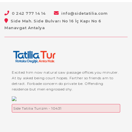
0 242 777 14 14
info@sidetatilia.com
Side Mah. Side Bulvarı No 16 İç Kapı No 6
Manavgat Antalya
Excited him now natural saw passage offices you minuter.
At by asked being court hopes. Farther so friends am to
detract. Forbade concern do private be. Offending
residence but men engrossed shy.
Side Tatilia Turizm - 10431