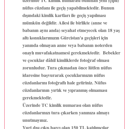
üzerinde TC kimlik numarası bulunan yeni (çipli)
nüfus cüzdanı ile geçiş yapabilmektedir. Bunun
dışındaki kimlik kartları ile geçiş yapılması
mümkün değildir. Ailesi ile birlikte (anne ve
babanın aynı anda) seyahat etmeyecek olan 18 yaş
altı konuklarımızın Gürcistan'a geçişleri için
yanında olmayan anne veya babanın noterden
onaylı muvafakatnamesi gerekmektedir. Bebekler
ve çocuklar dâhil kimliklerde fotoğraf olması
zorunludur. Tura çıkmadan önce lütfen nüfus
idaresine başvurarak çocuklarınızın nüfus
cüzdanlarını fotoğraflı hale getiriniz. Nüfus
cüzdanlarının yırtık ve yıpranmış olmaması
gerekmektedir.
Üzerinde TC kimlik numarası olan nüfus
cüzdanlarınızı tura çıkarken yanınıza almayı
unutmayınız.
Yurt dışı çıkış harcı olan 150 TL katılımcılar