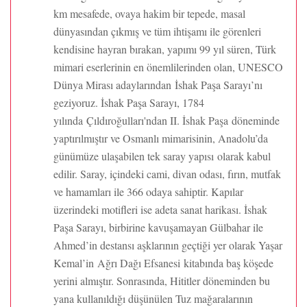
km mesafede, ovaya hakim bir tepede, masal
dünyasından çıkmış ve tüm ihtişamı ile görenleri
kendisine hayran bırakan, yapımı 99 yıl süren, Türk
mimari eserlerinin en önemlilerinden olan, UNESCO
Dünya Mirası adaylarından İshak Paşa Sarayı’nı
geziyoruz. İshak Paşa Sarayı, 1784
yılında Çıldıroğulları'ndan II. İshak Paşa döneminde
yaptırılmıştır ve Osmanlı mimarisinin, Anadolu’da
günümüze ulaşabilen tek saray yapısı olarak kabul
edilir. Saray, içindeki cami, divan odası, fırın, mutfak
ve hamamları ile 366 odaya sahiptir. Kapılar
üzerindeki motifleri ise adeta sanat harikası. İshak
Paşa Sarayı, birbirine kavuşamayan Gülbahar ile
Ahmed’in destansı aşklarının geçtiği yer olarak Yaşar
Kemal’in Ağrı Dağı Efsanesi kitabında baş köşede
yerini almıştır. Sonrasında, Hititler döneminden bu
yana kullanıldığı düşünülen Tuz mağaralarının