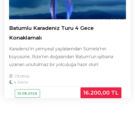
Batumlu Karadeniz Turu 4 Gece
Konaklamalı
Karadeniz’in yemyeşil yaylalarından Sümela’nın
büyüsüne, Rize’nin doğasından Batum’un ışıltısına
uzanan unutulmaz bir yolculuğa hazır olun!
Otobüs
4 Gece
16.200
,00
TL
10.08.2026