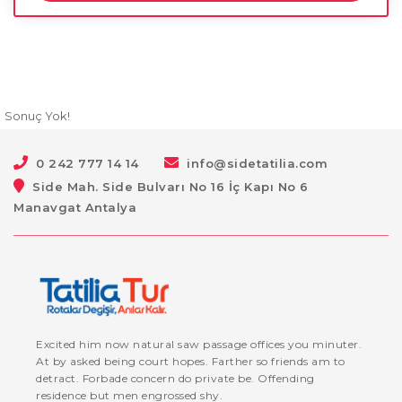
Sonuç Yok!
0 242 777 14 14
info@sidetatilia.com
Side Mah. Side Bulvarı No 16 İç Kapı No 6
Manavgat Antalya
Excited him now natural saw passage offices you minuter.
At by asked being court hopes. Farther so friends am to
detract. Forbade concern do private be. Offending
residence but men engrossed shy.